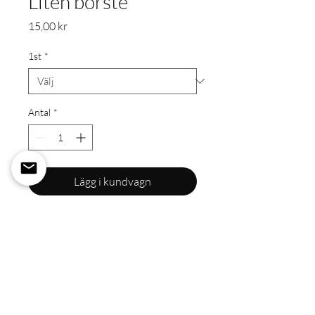
Liten borste
Pris
15,00 kr
1st
*
Antal
*
Lägg i kundvagn
Liten borste som passar perfekt att
borsta fransar och bryn.